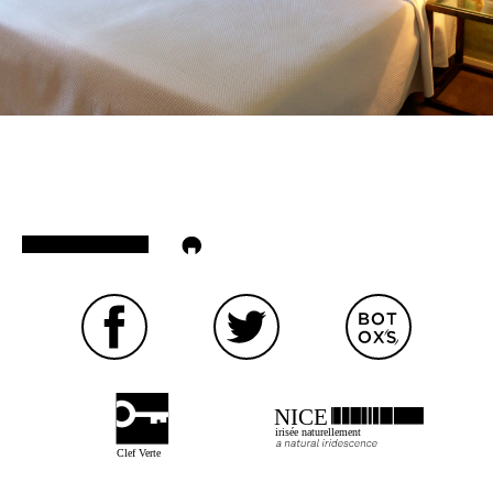
NICE
irisée naturellement
Clef Verte