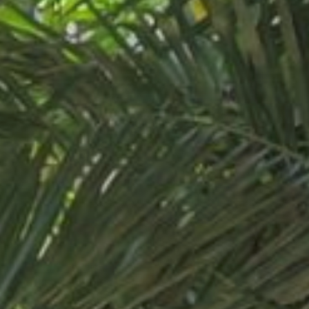
Gommage exfoliant du corps
Massage drainant
Soin relaxant
Massage Étoile Windsor
Soin du visage relaxant et hydratant
Soin et bien-être par un Osthéopathe
D.O.
Soin « Perle de la Méditerranée »
Massage Deep Tissue
Soin « Pureté du Crépuscule »
Massage aux pierres chaudes