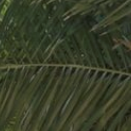
Evasion méditerranéenne
Evasion polynésienne (corps & visage)
Evasion balinaise
Formule « Relax »
Formule « Éclat Méditerranée »
Formule « Tonus »
Pour un moment de détente en Duo…
Cure Zen 5 jours
Peignoirs + chaussons