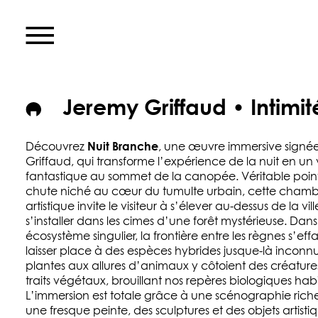
Jeremy Griffaud • Intimit
Nuit Branche
Découvrez
, une œuvre immersive signé
Griffaud, qui transforme l’expérience de la nuit en u
fantastique au sommet de la canopée. Véritable poin
chute niché au cœur du tumulte urbain, cette cham
artistique invite le visiteur à s’élever au-dessus de la vil
s’installer dans les cimes d’une forêt mystérieuse. Dans
écosystème singulier, la frontière entre les règnes s’ef
laisser place à des espèces hybrides jusque-là inconnu
plantes aux allures d’animaux y côtoient des créature
traits végétaux, brouillant nos repères biologiques habi
L’immersion est totale grâce à une scénographie rich
une fresque peinte, des sculptures et des objets artistiq