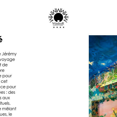
WindsoR
chambres d'artistes
é
e Jérémy
n voyage
t de
bre
le pour
 cet
face pour
es : des
s aux
tuels.
e mêlant
ues, le