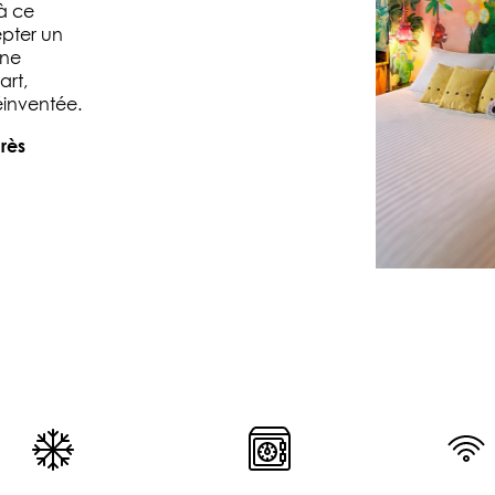
 à ce
epter un
 ne
art,
réinventée.
rès