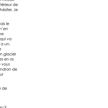
térieur de
hésiter. Je
ais le
 m’en
ne
 qui va
 a un,
e
n glacier
es en os
e vous
endron de
ur
u de
u’il