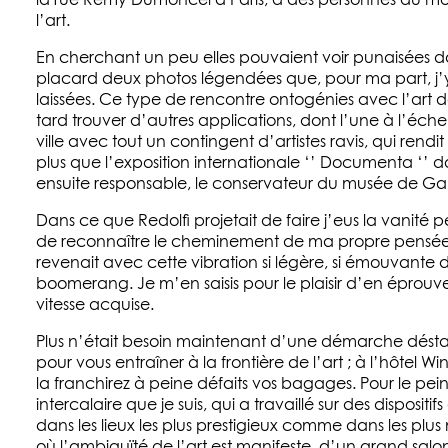
la rue Rémy Dumoncel à Paris, à des personnes du 
l’art.
En cherchant un peu elles pouvaient voir punaisées 
placard deux photos légendées que, pour ma part, j’
laissées. Ce type de rencontre ontogénies avec l’art d
tard trouver d’autres applications, dont l’une à l’éche
ville avec tout un contingent d’artistes ravis, qui rendit
plus que l’exposition internationale ‘’ Documenta ‘’ don
ensuite responsable, le conservateur du musée de Ga
Dans ce que Redolfi projetait de faire j’eus la vanité pe
de reconnaître le cheminement de ma propre pensé
revenait avec cette vibration si légère, si émouvante 
boomerang. Je m’en saisis pour le plaisir d’en éprouve
vitesse acquise.
Plus n’était besoin maintenant d’une démarche désta
pour vous entraîner à la frontière de l’art ; à l’hôtel W
la franchirez à peine défaits vos bagages. Pour le pein
intercalaire que je suis, qui a travaillé sur des dispositifs
dans les lieux les plus prestigieux comme dans les plus
où l’ambiguïté de l’art est manifeste, d’un grand salo