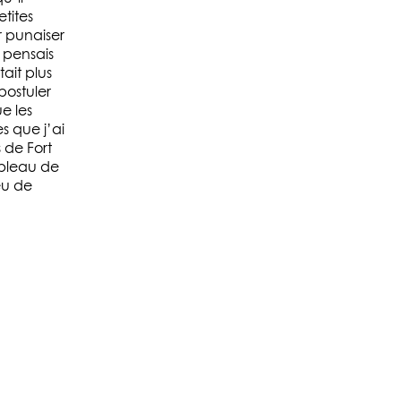
tites
r punaiser
 pensais
tait plus
ostuler
e les
s que j’ai
s de Fort
ableau de
eu de