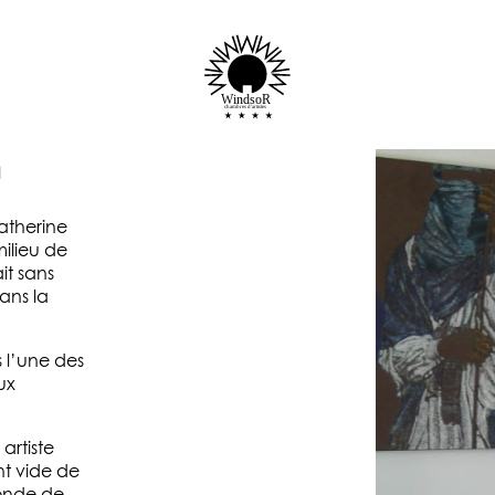
WindsoR
chambres d'artistes
n
Catherine
milieu de
it sans
ans la
 l’une des
ux
artiste
t vide de