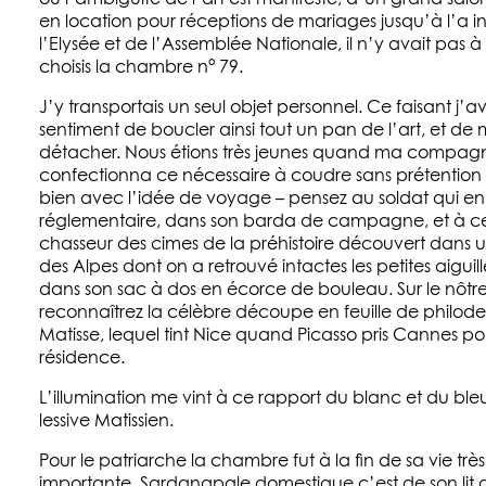
en location pour réceptions de mariages jusqu’à l’a in
l’Elysée et de l’Assemblée Nationale, il n’y avait pas à 
choisis la chambre n° 79.
J’y transportais un seul objet personnel. Ce faisant j’av
sentiment de boucler ainsi tout un pan de l’art, et de
détacher. Nous étions très jeunes quand ma compag
confectionna ce nécessaire à coudre sans prétention
bien avec l’idée de voyage – pensez au soldat qui en
réglementaire, dans son barda de campagne, et à c
chasseur des cimes de la préhistoire découvert dans u
des Alpes dont on a retrouvé intactes les petites aiguill
dans son sac à dos en écorce de bouleau. Sur le nôtr
reconnaîtrez la célèbre découpe en feuille de philod
Matisse, lequel tint Nice quand Picasso pris Cannes po
résidence.
L’illumination me vint à ce rapport du blanc et du ble
lessive Matissien.
Pour le patriarche la chambre fut à la fin de sa vie très
importante. Sardanapale domestique c’est de son lit q