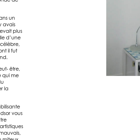
monde de
dans un
y avais
evait plus
lle d’une
 célèbre,
t il fut
nd.
ut- être,
e qui me
du
r la
bilisante
indsor vous
tre
 artistiques
 mauvais,
n miteux