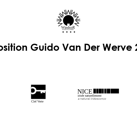
WindsoR
chambres d'artistes
osition Guido Van Der Werve 
NICE
irisée naturellement
Clef Verte