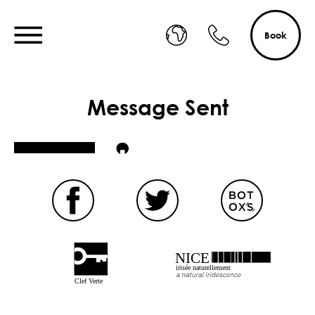
Book
Message Sent
NICE
irisée naturellement
Clef Verte