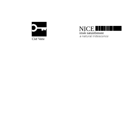
NICE
irisée naturellement
Clef Verte